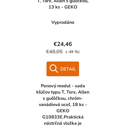
T, Torx, Allen s guličkou,
13 ks - GEKO
Vyprodáno
€24,46
€48,05
(–49 %)
DETAIL
Penový modul - sada
kľúčov typu T, Torx, Allen
s guľôčkou, chróm-
vanádiová oceľ, 18 ks -
GEKO
G10833E.Praktická
nástrčná vložka je