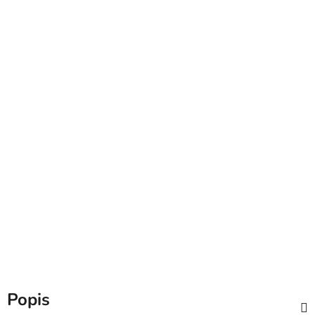
Naše TIPY
Všetky produkty
Prihlásenie
Popis