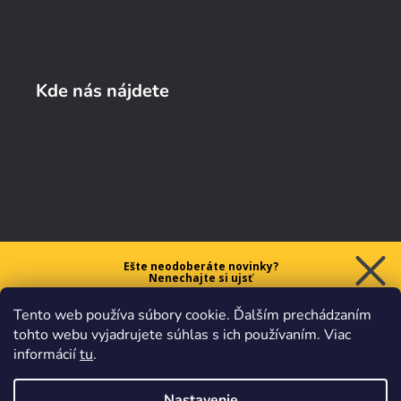
Kde nás nájdete
Ešte neodoberáte novinky?
Nenechajte si ujsť
5 € ZĽAVU
Tento web používa súbory cookie. Ďalším prechádzaním
na prvý nákup nad 40 €.
tohto webu vyjadrujete súhlas s ich používaním. Viac
informácií
tu
.
Nastavenie