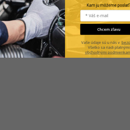
Kam ju môžeme poslať
Chcem zľavu
Vaše údaje sú u nás v
bezp
Všetko sa riadi platnými
obchodnými podmienkam