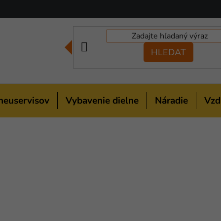
HLEDAT
neuservisov
Vybavenie dielne
Náradie
Vzd