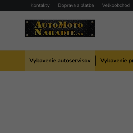
Prejsť
Kontakty
Doprava a platba
Velkoobchod
na
obsah
Vybavenie autoservisov
Vybavenie p