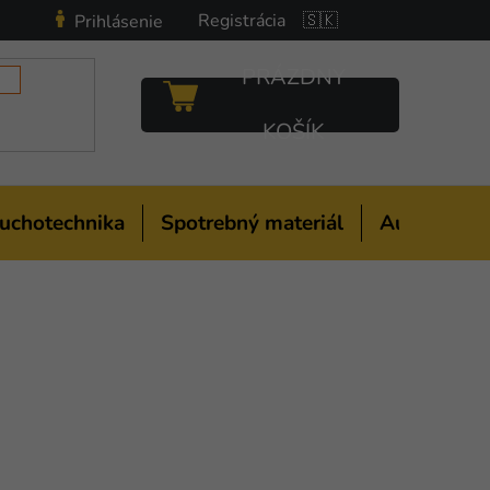
Registrácia
🇸🇰
Prihlásenie
PRÁZDNY
NÁKUPNÝ
KOŠÍK
KOŠÍK
uchotechnika
Spotrebný materiál
Auto-moto