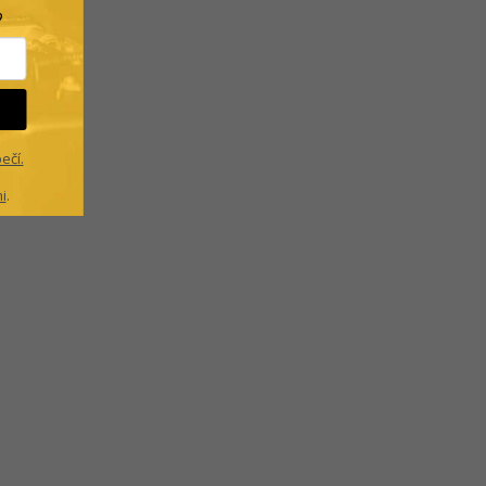
?
ečí.
i
.