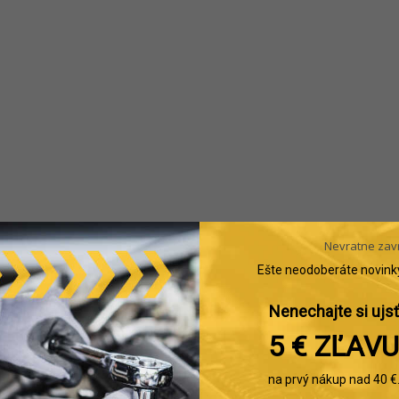
Nevratne zav
Ešte neodoberáte novink
Nenechajte si ujsť
5 € ZĽAVU
na prvý nákup nad 40 €