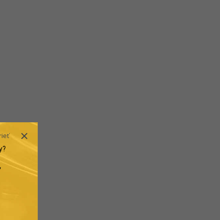
rieť
y?
.