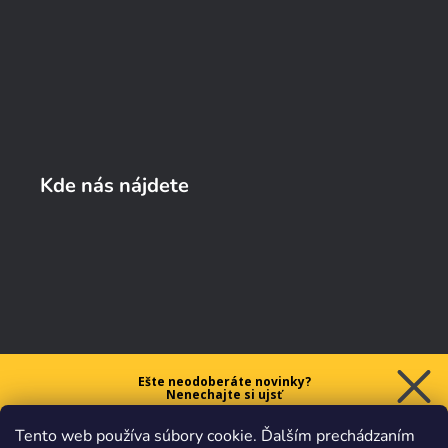
Kde nás nájdete
Ešte neodoberáte novinky?
Nenechajte si ujsť
5 € ZĽAVU
Tento web používa súbory cookie. Ďalším prechádzaním
na prvý nákup nad 40 €.