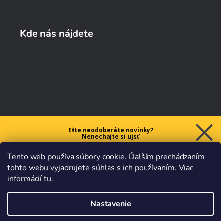
Kde nás nájdete
Ešte neodoberáte novinky?
Nenechajte si ujsť
5 € ZĽAVU
Tento web používa súbory cookie. Ďalším prechádzaním
na prvý nákup nad 40 €.
tohto webu vyjadrujete súhlas s ich používaním. Viac
informácií
tu
.
Nastavenie
Chcem zľavu