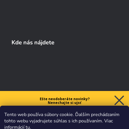
Kde nás nájdete
Ešte neodoberáte novinky?
Nenechajte si ujsť
5 € ZĽAVU
Tento web používa súbory cookie. Ďalším prechádzaním
na prvý nákup nad 40 €.
tohto webu vyjadrujete súhlas s ich používaním. Viac
informácií
tu
.