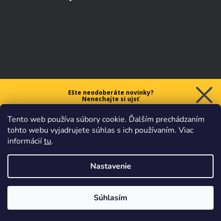
Ešte neodoberáte novinky?
Nenechajte si ujsť
5 € ZĽAVU
Tento web používa súbory cookie. Ďalším prechádzaním
na prvý nákup nad 40 €.
tohto webu vyjadrujete súhlas s ich používaním. Viac
informácií
tu
.
Nastavenie
Chcem zľavu
Vaše údaje sú u nás v
bezpečí.
Všetko sa riadi
platnými
obchodnými podmienkami
.
Súhlasím