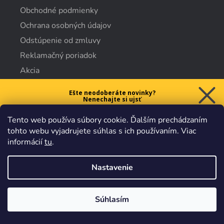
Obchodné podmienky
Ochrana osobných údajov
Odstúpenie od zmluvy
Reklamačný poriadok
Akcia
Najnovšie
Ešte neodoberáte novinky?
Nenechajte si ujsť
Doporúčame
5 € ZĽAVU
Výpredaj
Tento web používa súbory cookie. Ďalším prechádzaním
na prvý nákup nad 40 €.
tohto webu vyjadrujete súhlas s ich používaním. Viac
informácií
tu
.
Nastavenie
Chcem zľavu
O nás
Vaše údaje sú u nás v
bezpečí.
Všetko sa riadi
platnými
obchodnými podmienkami
.
Súhlasím
Kto sme
Značky náradia