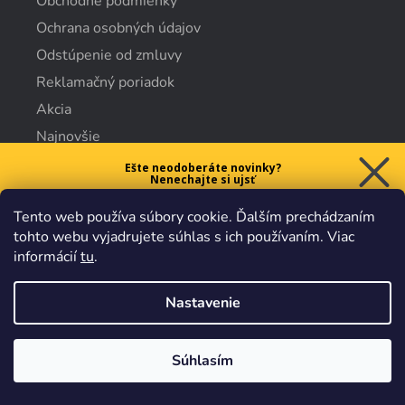
Obchodné podmienky
Ochrana osobných údajov
Odstúpenie od zmluvy
Reklamačný poriadok
Akcia
Najnovšie
Doporúčame
Ešte neodoberáte novinky?
Nenechajte si ujsť
Výpredaj
5 € ZĽAVU
Tento web používa súbory cookie. Ďalším prechádzaním
na prvý nákup nad 40 €.
tohto webu vyjadrujete súhlas s ich používaním. Viac
informácií
tu
.
O nás
Nastavenie
Chcem zľavu
Kto sme
Vaše údaje sú u nás v
bezpečí.
Všetko sa riadi
platnými
obchodnými podmienkami
.
Súhlasím
Značky náradia
Naše výhody