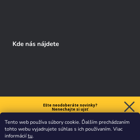
Kde nás nájdete
Ešte neodoberáte novinky?
Nenechajte si ujsť
5 € ZĽAVU
Tento web používa súbory cookie. Ďalším prechádzaním
na prvý nákup nad 40 €.
tohto webu vyjadrujete súhlas s ich používaním. Viac
informácií
tu
.