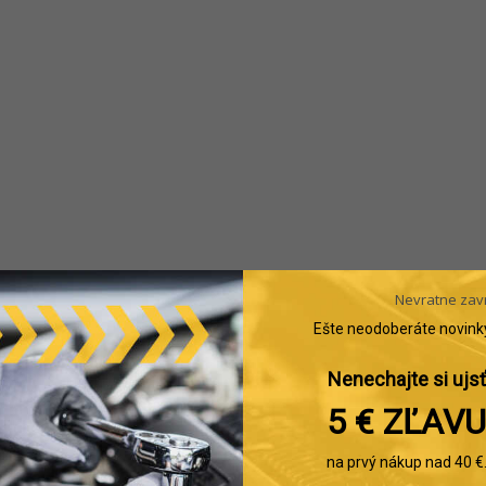
Nevratne zav
Ešte neodoberáte novink
Nenechajte si ujsť
5 € ZĽAVU
na prvý nákup nad 40 €