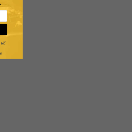
?
ečí.
i
.