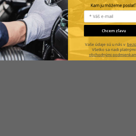
Kam ju môžeme poslať
Chcem zľavu
Vaše údaje sú u nás v
bezp
Všetko sa riadi platnými
obchodnými podmienkam