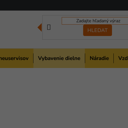
HLEDAT
neuservisov
Vybavenie dielne
Náradie
Vzd