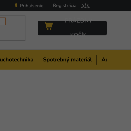
Registrácia
🇸🇰
Prihlásenie
PRÁZDNY
NÁKUPNÝ
KOŠÍK
KOŠÍK
uchotechnika
Spotrebný materiál
Auto-moto