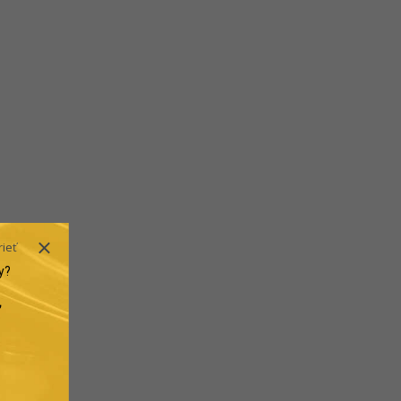
rieť
y?
.