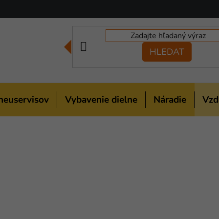
HLEDAT
neuservisov
Vybavenie dielne
Náradie
Vzd