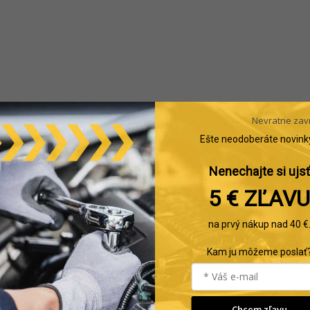
Nevratne zav
Ešte neodoberáte novink
Nenechajte si ujsť
5 € ZĽAVU
na prvý nákup nad 40 €
Kam ju môžeme poslať
Chcem zľavu