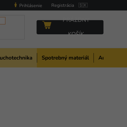
Registrácia
🇸🇰
Prihlásenie
PRÁZDNY
NÁKUPNÝ
KOŠÍK
KOŠÍK
uchotechnika
Spotrebný materiál
Auto-moto