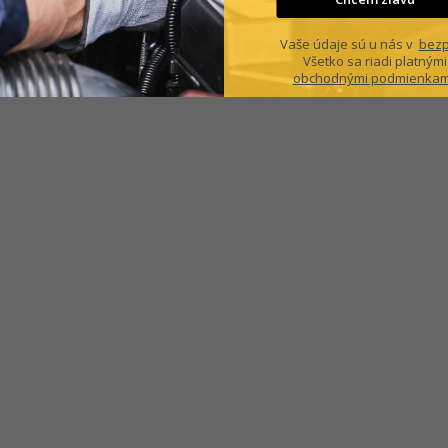
Vaše údaje sú u nás v
bezp
Všetko sa riadi platnými
obchodnými podmienkam