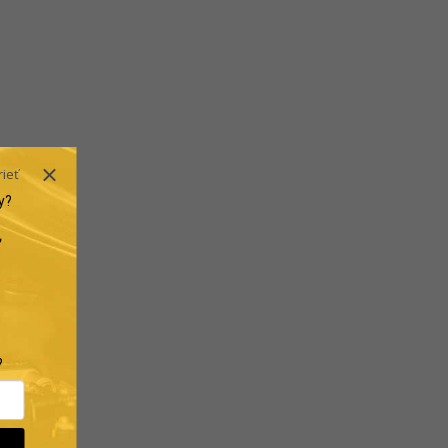
rieť
y?
.
?