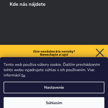
Kde nás nájdete
Ešte neodoberáte novinky?
Nenechajte si ujsť
5 € ZĽAVU
Tento web používa súbory cookie. Ďalším prechádzaním
na prvý nákup nad 40 €.
tohto webu vyjadrujete súhlas s ich používaním. Viac
informácií
tu
.
Nastavenie
Chcem zľavu
Vaše údaje sú u nás v
bezpečí.
Všetko sa riadi
platnými
obchodnými podmienkami
.
Súhlasím