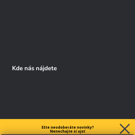
Kde nás nájdete
Ešte neodoberáte novinky?
Nenechajte si ujsť