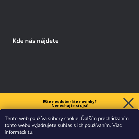
Kde nás nájdete
Ešte neodoberáte novinky?
Nenechajte si ujsť
5 € ZĽAVU
Tento web používa súbory cookie. Ďalším prechádzaním
na prvý nákup nad 40 €.
tohto webu vyjadrujete súhlas s ich používaním. Viac
informácií
tu
.