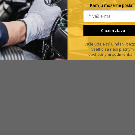
Kam ju môžeme poslať
Chcem zľavu
Vaše údaje sú u nás v
bezp
Všetko sa riadi platnými
obchodnými podmienkam