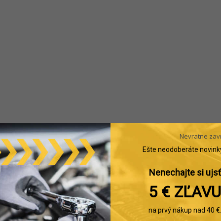
Nevratne zav
Ešte neodoberáte novink
Nenechajte si ujsť
5 € ZĽAVU
na prvý nákup nad 40 €