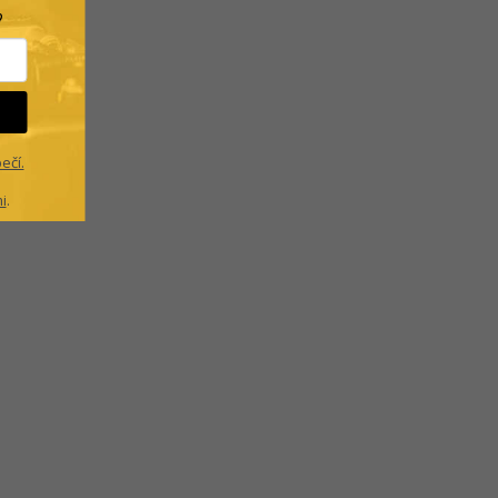
?
ečí.
i
.