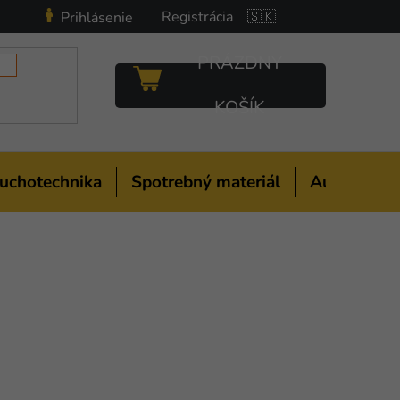
Registrácia
🇸🇰
Prihlásenie
PRÁZDNY
NÁKUPNÝ
KOŠÍK
KOŠÍK
uchotechnika
Spotrebný materiál
Auto-moto