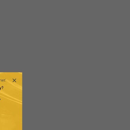
rieť
y?
.