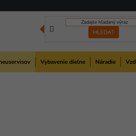
HLEDAT
neuservisov
Vybavenie dielne
Náradie
Vzd