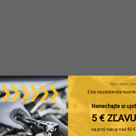
Nevratne zav
Ešte neodoberáte novink
Nenechajte si ujsť
5 € ZĽAVU
na prvý nákup nad 40 €