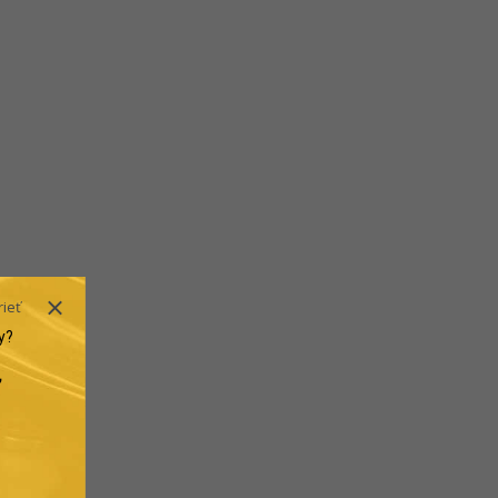
rieť
y?
.