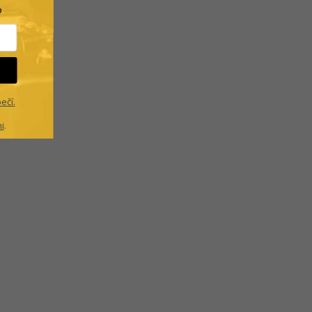
?
ečí.
i
.