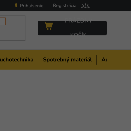
Registrácia
🇸🇰
Prihlásenie
PRÁZDNY
NÁKUPNÝ
KOŠÍK
KOŠÍK
uchotechnika
Spotrebný materiál
Auto-moto