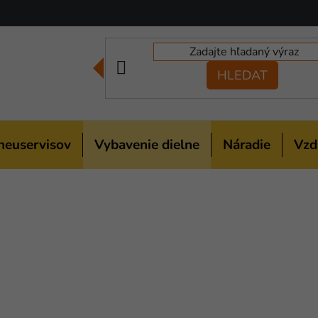
HLEDAT
neuservisov
Vybavenie dielne
Náradie
Vzd