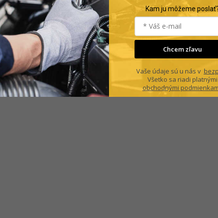
Kam ju môžeme poslať
Chcem zľavu
Vaše údaje sú u nás v
bezp
Všetko sa riadi platnými
obchodnými podmienkam