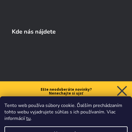
Kde nás nájdete
Ešte neodoberáte novinky?
Nenechajte si ujsť
5 € ZĽAVU
Tento web používa súbory cookie. Ďalším prechádzaním
na prvý nákup nad 40 €.
tohto webu vyjadrujete súhlas s ich používaním. Viac
informácií
tu
.