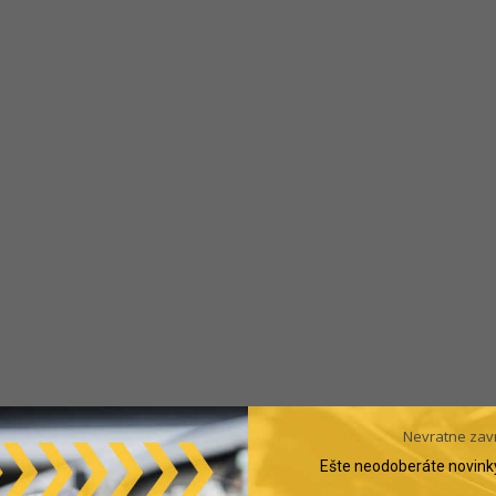
Nevratne zav
Ešte neodoberáte novink