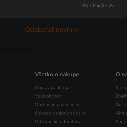
Po - Pia: 8 - 16
Odoberať novinky
ODOBERAŤ
Všetko o nákupe
O n
Doprava a platba
Kto 
Veľkoobchod
Značk
Obchodné podmienky
Naše
Ochrana osobných údajov
Aktua
Odstúpenie od zmluvy
Konta