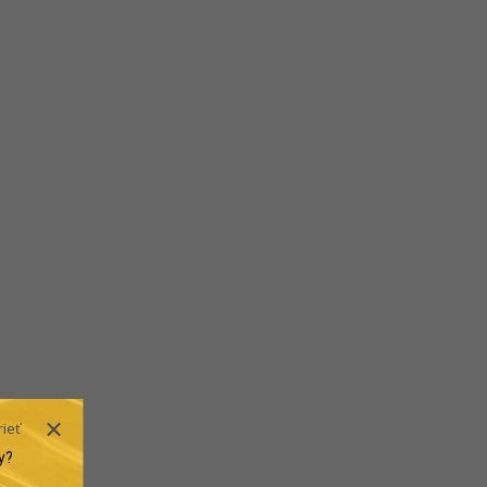
rieť
y?