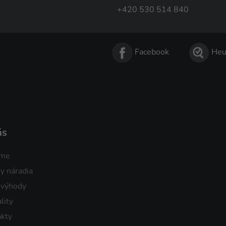
+420 530 514 840
Facebook
Heu
ás
sme
y náradia
 výhody
lity
kty