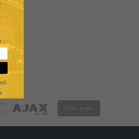
.
?
ečí.
i
.
Ďalšie značky