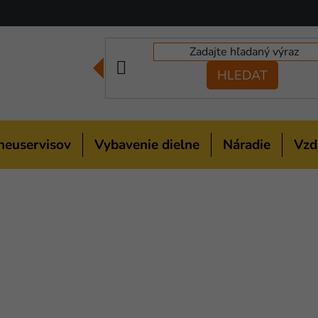
HLEDAT
neuservisov
Vybavenie dielne
Náradie
Vzd