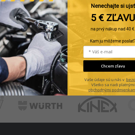
Nenechajte si ujsť
5 € ZĽAVU
na prvý nákup nad 40 €
Kam ju môžeme poslať
Chcem zľavu
Vaše údaje sú u nás v
bezp
Všetko sa riadi platnými
obchodnými podmienkam