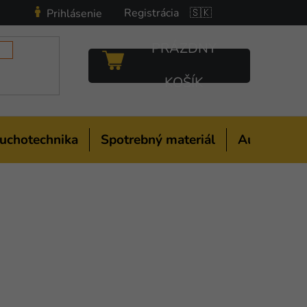
Registrácia
🇸🇰
Prihlásenie
PRÁZDNY
NÁKUPNÝ
KOŠÍK
KOŠÍK
uchotechnika
Spotrebný materiál
Auto-moto