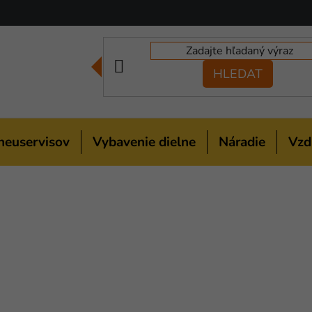
HLEDAT
neuservisov
Vybavenie dielne
Náradie
Vzd