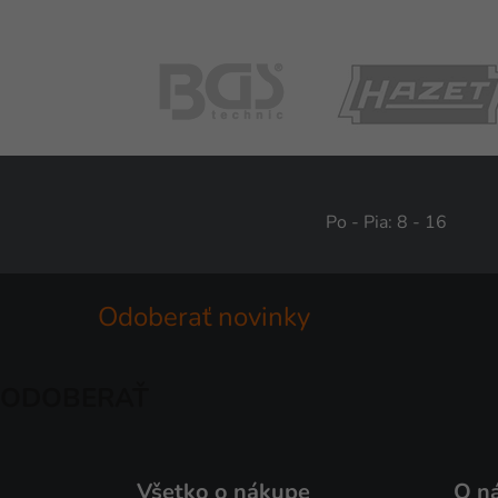
Po - Pia: 8 - 16
Odoberať novinky
ODOBERAŤ
Všetko o nákupe
O n