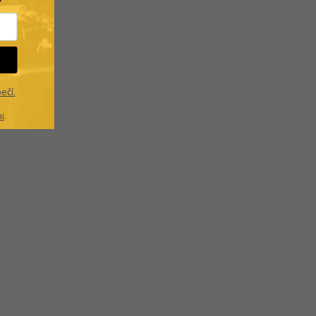
?
ečí.
i
.