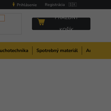
Registrácia
🇸🇰
Prihlásenie
PRÁZDNY
NÁKUPNÝ
KOŠÍK
KOŠÍK
uchotechnika
Spotrebný materiál
Auto-moto