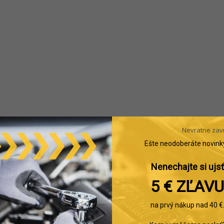
Nevratne zav
Ešte neodoberáte novink
Nenechajte si ujsť
5 € ZĽAVU
na prvý nákup nad 40 €