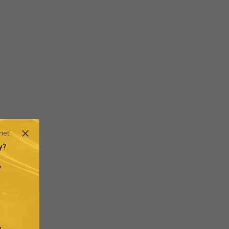
rieť
y?
.