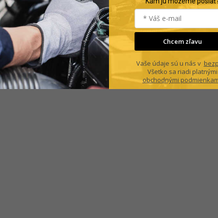
Kam ju môžeme poslať
Chcem zľavu
Vaše údaje sú u nás v
bezp
Všetko sa riadi platnými
obchodnými podmienkam