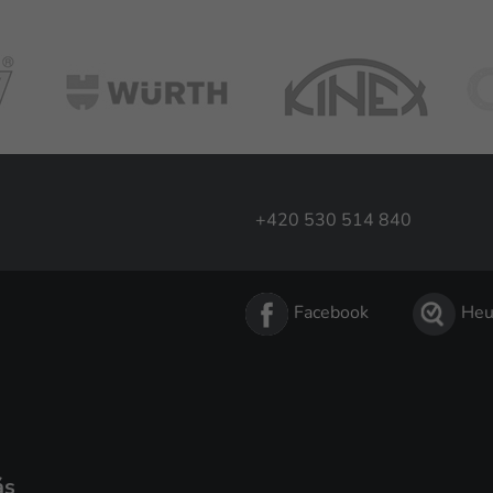
+420 530 514 840
Facebook
Heu
ás