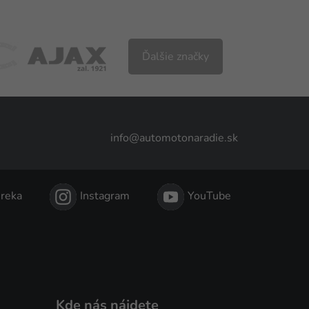
Ďalšie značky
info@automotonaradie.sk
reka
Instagram
YouTube
Kde nás nájdete