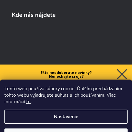
Kde nás nájdete
Ešte neodoberáte novinky?
Nenechajte si ujsť
5 € ZĽAVU
Tento web používa súbory cookie. Ďalším prechádzaním
na prvý nákup nad 40 €.
tohto webu vyjadrujete súhlas s ich používaním. Viac
informácií
tu
.
Nastavenie
Chcem zľavu
Vaše údaje sú u nás v
bezpečí.
Všetko sa riadi