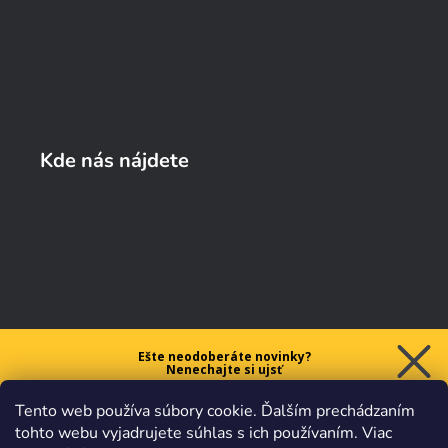
Kde nás nájdete
Ešte neodoberáte novinky?
Nenechajte si ujsť
5 € ZĽAVU
Tento web používa súbory cookie. Ďalším prechádzaním
na prvý nákup nad 40 €.
tohto webu vyjadrujete súhlas s ich používaním. Viac