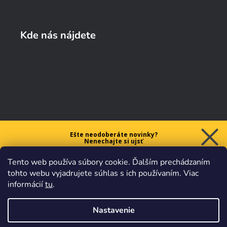
Kde nás nájdete
Ešte neodoberáte novinky?
Nenechajte si ujsť
5 € ZĽAVU
Tento web používa súbory cookie. Ďalším prechádzaním
na prvý nákup nad 40 €.
tohto webu vyjadrujete súhlas s ich používaním. Viac
informácií
tu
.
Nastavenie
Chcem zľavu