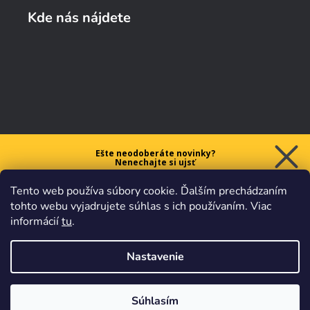
Kde nás nájdete
Ešte neodoberáte novinky?
Nenechajte si ujsť
5 € ZĽAVU
Tento web používa súbory cookie. Ďalším prechádzaním
na prvý nákup nad 40 €.
tohto webu vyjadrujete súhlas s ich používaním. Viac
informácií
tu
.
Nastavenie
Chcem zľavu
Vaše údaje sú u nás v
bezpečí.
Všetko sa riadi
platnými
obchodnými podmienkami
.
Súhlasím