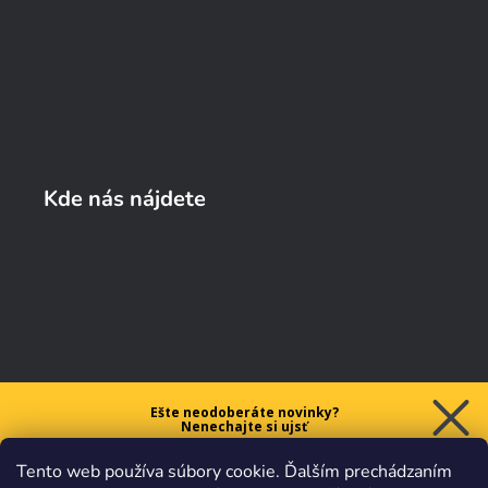
Kde nás nájdete
Ešte neodoberáte novinky?
Nenechajte si ujsť
5 € ZĽAVU
Tento web používa súbory cookie. Ďalším prechádzaním
na prvý nákup nad 40 €.