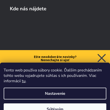
Kde nás nájdete
Ešte neodoberáte novinky?
Nenechajte si ujsť
5 € ZĽAVU
Tento web používa súbory cookie. Ďalším prechádzaním
na prvý nákup nad 40 €.
tohto webu vyjadrujete súhlas s ich používaním. Viac
informácií
tu
.
Nastavenie
Chcem zľavu
Vaše údaje sú u nás v
bezpečí.
Všetko sa riadi
platnými
obchodnými podmienkami
.
Súhlasím