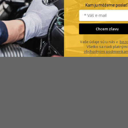
Kam ju môžeme poslať
Chcem zľavu
Vaše údaje sú u nás v
bezp
Všetko sa riadi platnými
obchodnými podmienkam