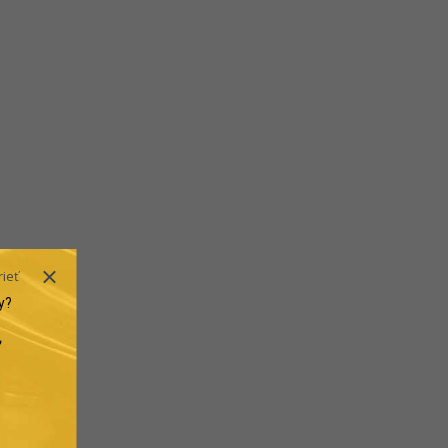
rieť
y?
.