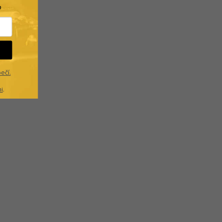
?
ečí.
i
.