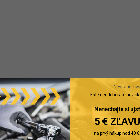
Nevratne zav
Ešte neodoberáte novink
Nenechajte si ujsť
5 € ZĽAVU
na prvý nákup nad 40 €