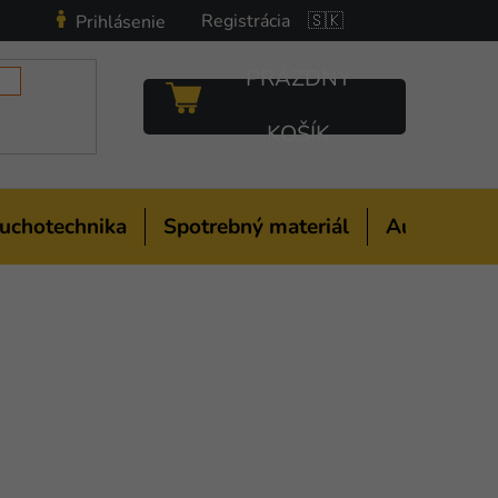
Registrácia
🇸🇰
Prihlásenie
PRÁZDNY
NÁKUPNÝ
KOŠÍK
KOŠÍK
uchotechnika
Spotrebný materiál
Auto-moto