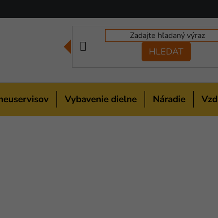
HLEDAT
neuservisov
Vybavenie dielne
Náradie
Vzd