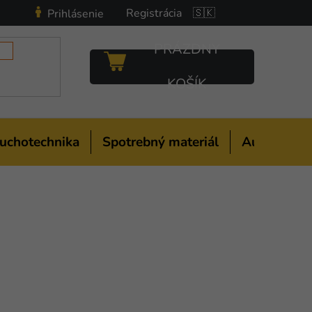
Registrácia
🇸🇰
Prihlásenie
PRÁZDNY
NÁKUPNÝ
KOŠÍK
KOŠÍK
uchotechnika
Spotrebný materiál
Auto-moto