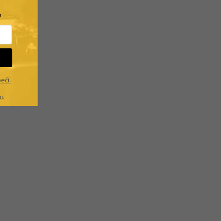
?
ečí.
i
.