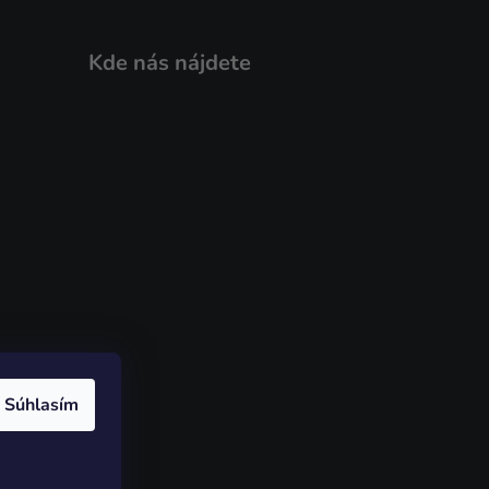
Kde nás nájdete
Súhlasím