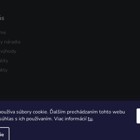
ás
sme
y náradia
 výhody
lity
kty
oužíva súbory cookie. Ďalším prechádzaním tohto webu
súhlas s ich používaním. Viac informácií
tu
.
ie