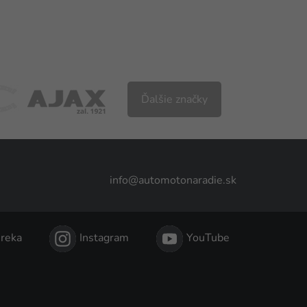
Ďalšie značky
info@automotonaradie.sk
reka
Instagram
YouTube