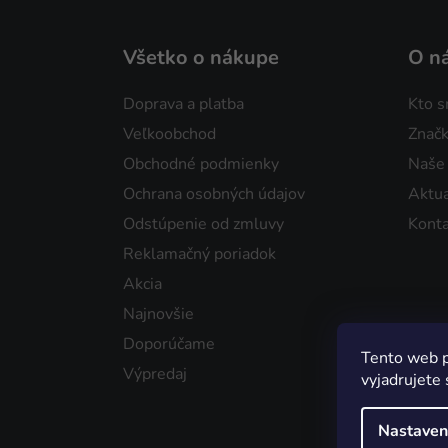
Všetko o nákupe
O n
Doprava a platba
Kto 
Veľkoobchod
Značk
Obchodné podmienky
Naše
Ochrana osobných údajov
Aktua
Odstúpenie od zmluvy
Konta
Reklamačný poriadok
Akcia
Najnovšie
Doporúčame
Tento web p
Výpredaj
vyjadrujete 
Nastaven