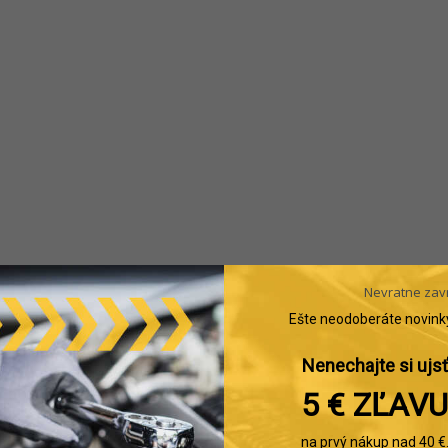
Nevratne zav
Ešte neodoberáte novink
Nenechajte si ujsť
5 € ZĽAVU
na prvý nákup nad 40 €