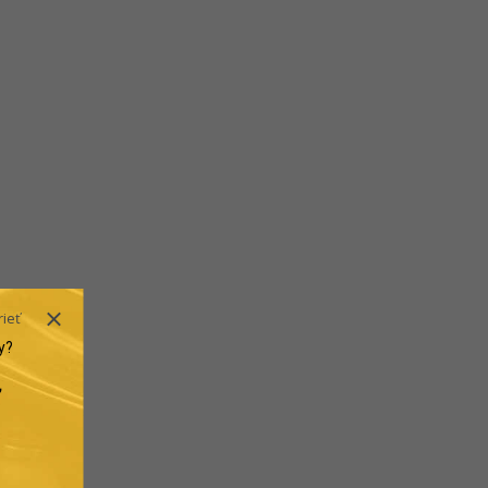
rieť
y?
.