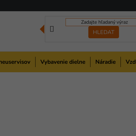
HLEDAT
neuservisov
Vybavenie dielne
Náradie
Vzd