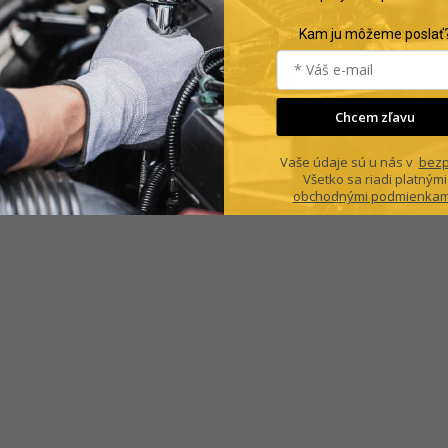
Kam ju môžeme poslať
Chcem zľavu
Vaše údaje sú u nás v
bezp
Všetko sa riadi platnými
obchodnými podmienkam