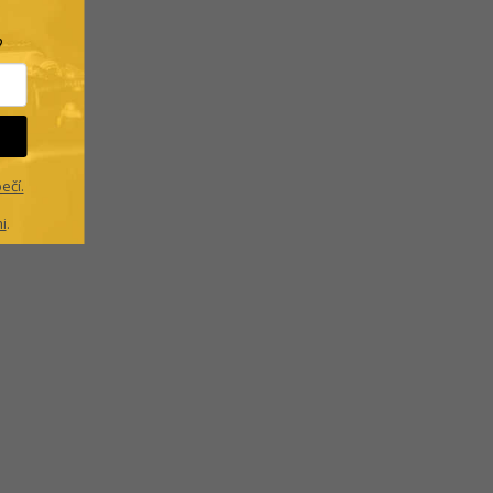
.
?
ečí.
i
.