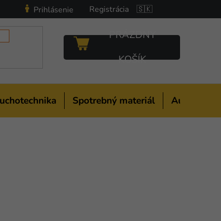
Registrácia
🇸🇰
Prihlásenie
PRÁZDNY
NÁKUPNÝ
KOŠÍK
KOŠÍK
uchotechnika
Spotrebný materiál
Auto-moto