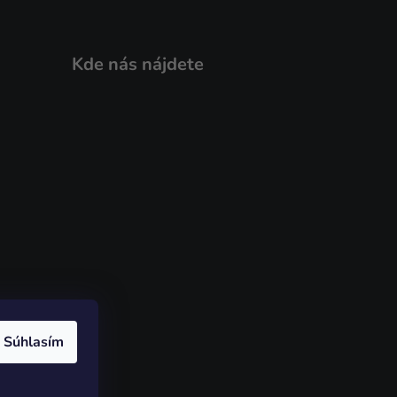
Kde nás nájdete
Súhlasím