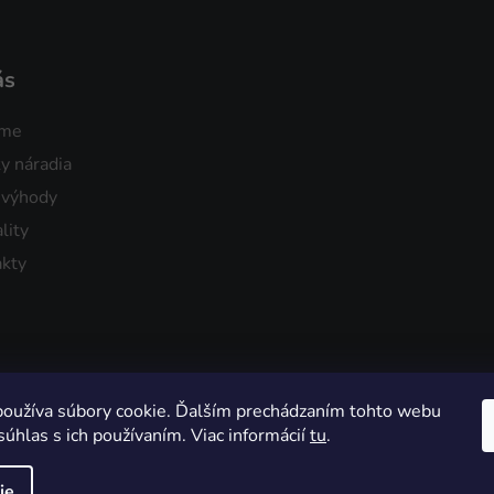
ás
sme
y náradia
 výhody
lity
kty
oužíva súbory cookie. Ďalším prechádzaním tohto webu
súhlas s ich používaním. Viac informácií
tu
.
ie