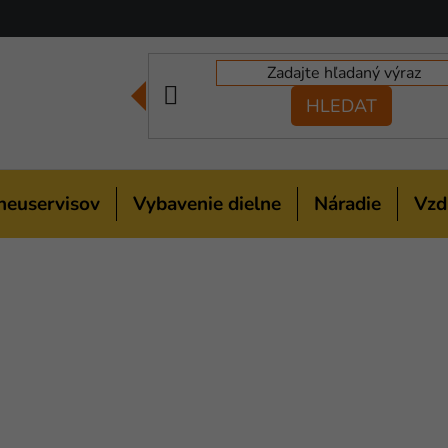
HLEDAT
neuservisov
Vybavenie dielne
Náradie
Vzd