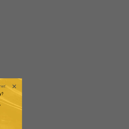
rieť
y?