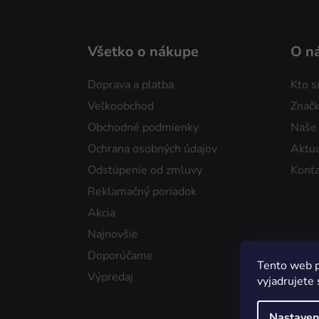
Všetko o nákupe
O n
Doprava a platba
Kto 
Veľkoobchod
Značk
Obchodné podmienky
Naše
Ochrana osobných údajov
Aktua
Odstúpenie od zmluvy
Konta
Reklamačný poriadok
Akcia
Najnovšie
Doporúčame
Tento web p
Výpredaj
vyjadrujete 
Nastaven