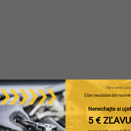
Nevratne zav
Ešte neodoberáte novink
Nenechajte si ujsť
5 € ZĽAVU