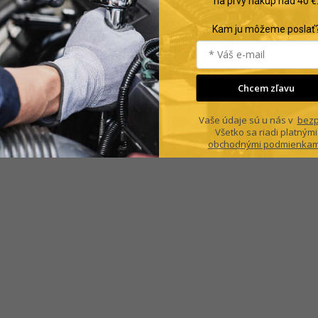
na prvý nákup nad 40 €
Kam ju môžeme poslať
Chcem zľavu
Vaše údaje sú u nás v
bezp
Všetko sa riadi platnými
obchodnými podmienkam