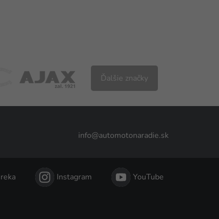
Ďalšie značky
info@automotonaradie.sk
reka
Instagram
YouTube