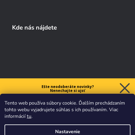
Kde nás nájdete
Ešte neodoberáte novinky?
Nenechajte si ujsť
5 € ZĽAVU
Tento web používa súbory cookie. Ďalším prechádzaním
na prvý nákup nad 40 €.
tohto webu vyjadrujete súhlas s ich používaním. Viac
informácií
tu
.
Nastavenie
Chcem zľavu