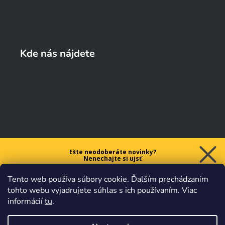
Kde nás nájdete
Ešte neodoberáte novinky?
Nenechajte si ujsť
5 € ZĽAVU
Tento web používa súbory cookie. Ďalším prechádzaním
na prvý nákup nad 40 €.
tohto webu vyjadrujete súhlas s ich používaním. Viac
informácií
tu
.