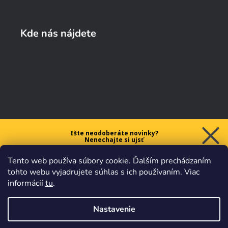
Kde nás nájdete
Ešte neodoberáte novinky?
Nenechajte si ujsť
5 € ZĽAVU
Tento web používa súbory cookie. Ďalším prechádzaním
na prvý nákup nad 40 €.
tohto webu vyjadrujete súhlas s ich používaním. Viac
informácií
tu
.
Nastavenie
Chcem zľavu