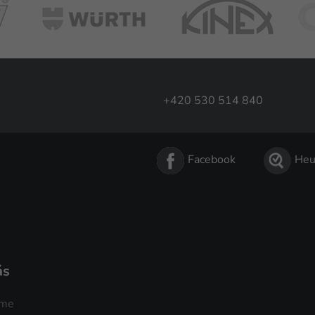
+420 530 514 840
Facebook
Heu
ás
sme