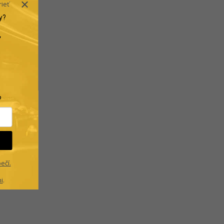
rieť
y?
.
?
ečí.
i
.