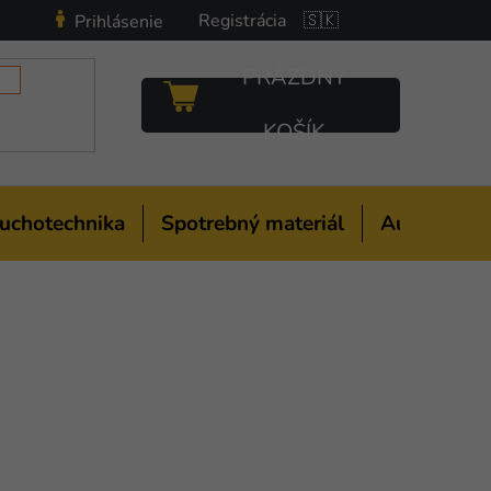
Registrácia
🇸🇰
Prihlásenie
PRÁZDNY
NÁKUPNÝ
KOŠÍK
KOŠÍK
uchotechnika
Spotrebný materiál
Auto-moto