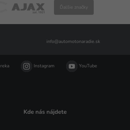
Ďalšie značky
info@automotonaradie.sk
reka
Instagram
YouTube
Kde nás nájdete