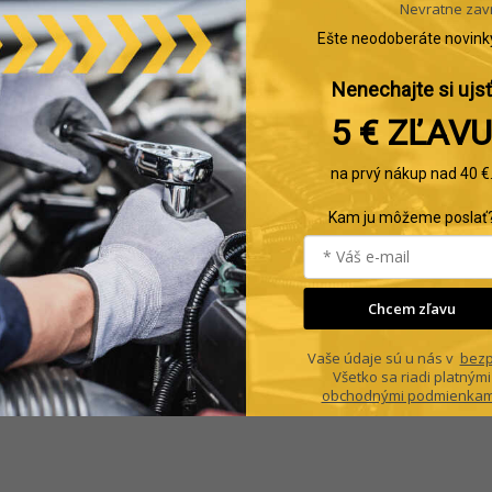
Nevratne zav
Ešte neodoberáte novink
Nenechajte si ujsť
5 € ZĽAVU
na prvý nákup nad 40 €
Kam ju môžeme poslať
Chcem zľavu
Vaše údaje sú u nás v
bezp
Všetko sa riadi platnými
obchodnými podmienkam