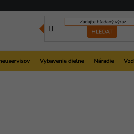
HLEDAT
neuservisov
Vybavenie dielne
Náradie
Vzd