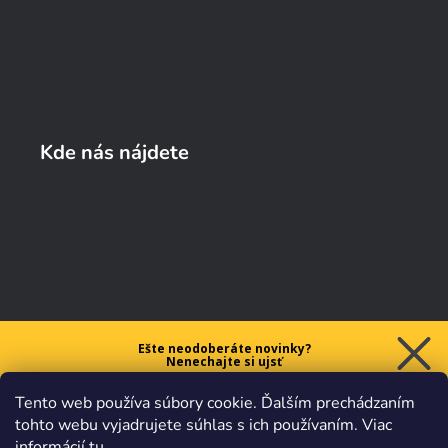
Kde nás nájdete
Ešte neodoberáte novinky?
Nenechajte si ujsť
5 € ZĽAVU
Tento web používa súbory cookie. Ďalším prechádzaním
na prvý nákup nad 40 €.
tohto webu vyjadrujete súhlas s ich používaním. Viac
informácií
tu
.