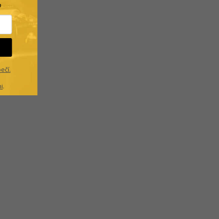
?
ečí.
i
.