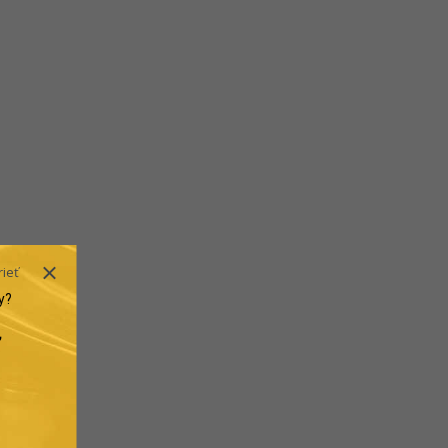
rieť
y?
.