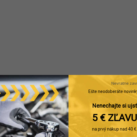
Nevratne zav
Ešte neodoberáte novink
Nenechajte si ujsť
5 € ZĽAVU
na prvý nákup nad 40 €