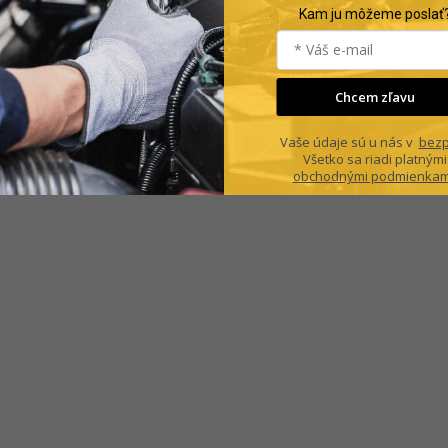
Kam ju môžeme poslať
Chcem zľavu
Vaše údaje sú u nás v
bezp
Všetko sa riadi platnými
obchodnými podmienkam