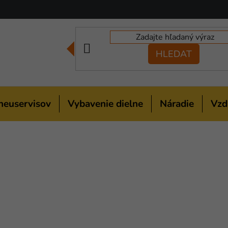
HLEDAT
neuservisov
Vybavenie dielne
Náradie
Vzd