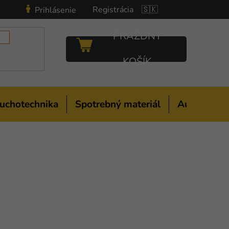
Registrácia
🇸🇰
Prihlásenie
PRÁZDNY
NÁKUPNÝ
KOŠÍK
KOŠÍK
uchotechnika
Spotrebný materiál
Auto-moto