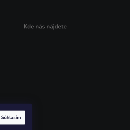
Kde nás nájdete
Súhlasím