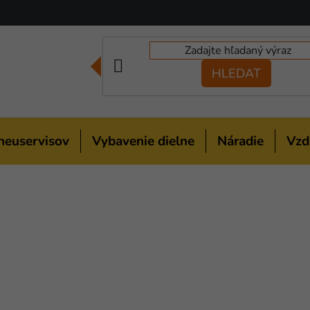
HLEDAT
neuservisov
Vybavenie dielne
Náradie
Vzd