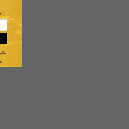
.
?
ečí.
i
.