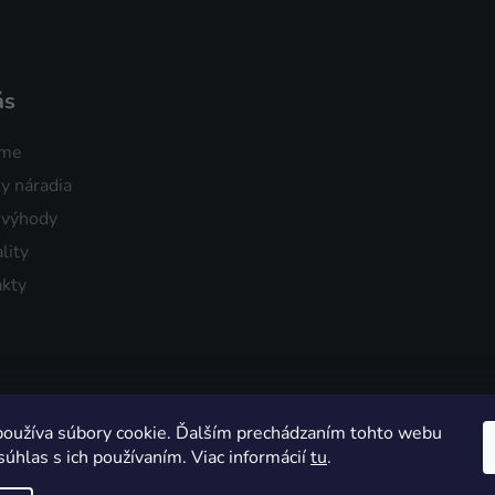
ás
sme
y náradia
 výhody
lity
kty
oužíva súbory cookie. Ďalším prechádzaním tohto webu
súhlas s ich používaním. Viac informácií
tu
.