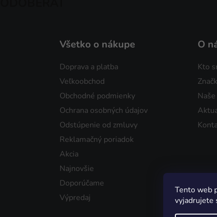
ODOBERAŤ
Všetko o nákupe
O n
Doprava a platba
Kto 
Veľkoobchod
Značk
Obchodné podmienky
Naše
Ochrana osobných údajov
Aktua
Odstúpenie od zmluvy
Konta
Reklamačný poriadok
Akcia
Najnovšie
Doporúčame
Tento web p
Výpredaj
vyjadrujete 