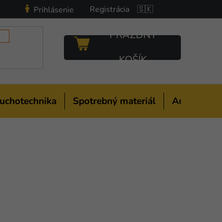
Registrácia
🇸🇰
Prihlásenie
PRÁZDNY
NÁKUPNÝ
KOŠÍK
KOŠÍK
uchotechnika
Spotrebný materiál
Auto-moto