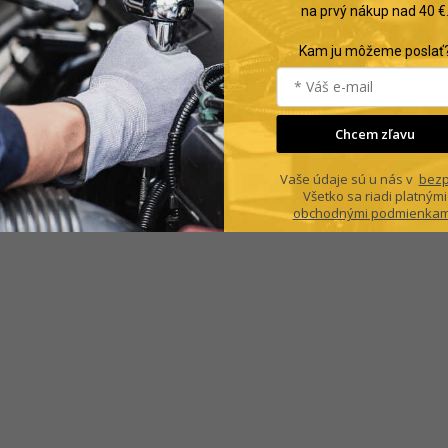
na prvý nákup nad 40 €
Kam ju môžeme poslať
Chcem zľavu
Vaše údaje sú u nás v
bezp
Všetko sa riadi platnými
obchodnými podmienkam