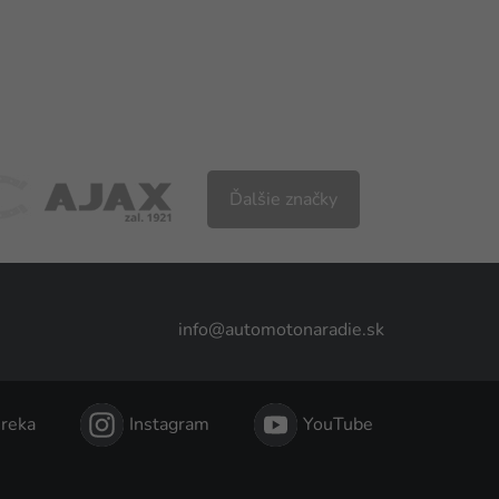
Ďalšie značky
info@automotonaradie.sk
reka
Instagram
YouTube