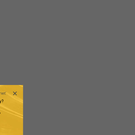
rieť
y?