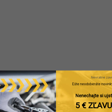
Nevratne zav
Ešte neodoberáte novink
Nenechajte si ujsť
5 € ZĽAVU