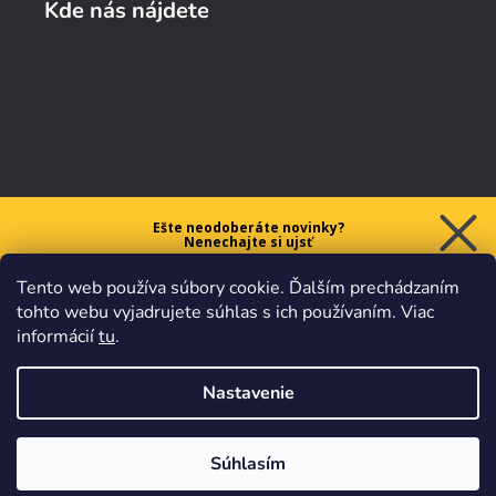
Kde nás nájdete
Ešte neodoberáte novinky?
Nenechajte si ujsť
5 € ZĽAVU
Tento web používa súbory cookie. Ďalším prechádzaním
na prvý nákup nad 40 €.
tohto webu vyjadrujete súhlas s ich používaním. Viac
informácií
tu
.
Nastavenie
Chcem zľavu
Vaše údaje sú u nás v
bezpečí.
Všetko sa riadi
platnými
obchodnými podmienkami
.
Súhlasím