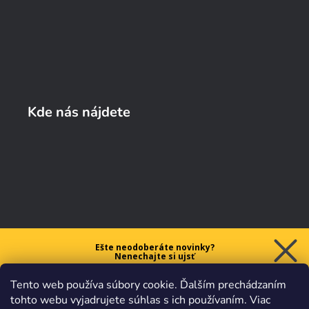
Kde nás nájdete
Ešte neodoberáte novinky?
Nenechajte si ujsť
5 € ZĽAVU
Tento web používa súbory cookie. Ďalším prechádzaním
na prvý nákup nad 40 €.
tohto webu vyjadrujete súhlas s ich používaním. Viac