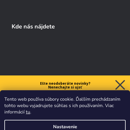
Kde nás nájdete
Ešte neodoberáte novinky?
Nenechajte si ujsť
5 € ZĽAVU
Tento web používa súbory cookie. Ďalším prechádzaním
na prvý nákup nad 40 €.
tohto webu vyjadrujete súhlas s ich používaním. Viac
informácií
tu
.
Nastavenie
Chcem zľavu