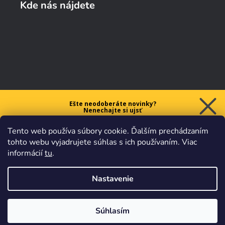
Kde nás nájdete
Ešte neodoberáte novinky?
Nenechajte si ujsť
5 € ZĽAVU
Tento web používa súbory cookie. Ďalším prechádzaním
na prvý nákup nad 40 €.
tohto webu vyjadrujete súhlas s ich používaním. Viac
informácií
tu
.
Nastavenie
Chcem zľavu
Vaše údaje sú u nás v
bezpečí.
Všetko sa riadi
platnými
obchodnými podmienkami
.
Súhlasím