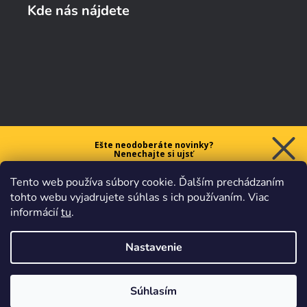
Kde nás nájdete
Ešte neodoberáte novinky?
Nenechajte si ujsť
5 € ZĽAVU
Tento web používa súbory cookie. Ďalším prechádzaním
na prvý nákup nad 40 €.
tohto webu vyjadrujete súhlas s ich používaním. Viac
informácií
tu
.
Nastavenie
Chcem zľavu
Vaše údaje sú u nás v
bezpečí.
Všetko sa riadi
platnými
obchodnými podmienkami
.
Súhlasím