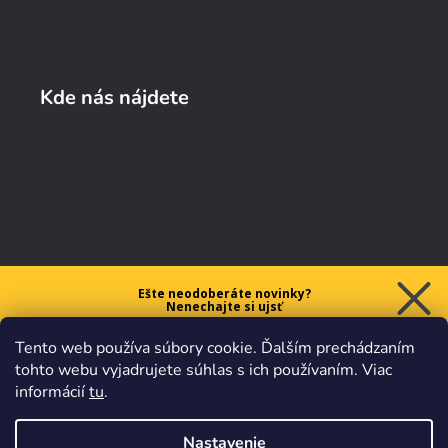
Kde nás nájdete
Ešte neodoberáte novinky?
Nenechajte si ujsť
5 € ZĽAVU
Tento web používa súbory cookie. Ďalším prechádzaním
na prvý nákup nad 40 €.
tohto webu vyjadrujete súhlas s ich používaním. Viac
informácií
tu
.
Nastavenie