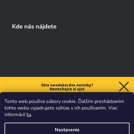
Kde nás nájdete
Ešte neodoberáte novinky?
Nenechajte si ujsť
5 € ZĽAVU
Tento web používa súbory cookie. Ďalším prechádzaním
na prvý nákup nad 40 €.
tohto webu vyjadrujete súhlas s ich používaním. Viac
informácií
tu
.
Nastavenie
Chcem zľavu