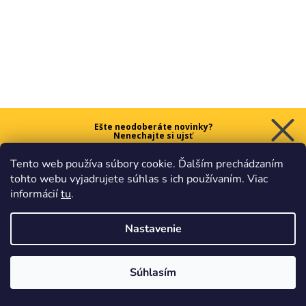
Ešte neodoberáte novinky?
Nenechajte si ujsť
5 € ZĽAVU
Tento web používa súbory cookie. Ďalším prechádzaním
na prvý nákup nad 40 €.
tohto webu vyjadrujete súhlas s ich používaním. Viac
informácií
tu
.
Nastavenie
Chcem zľavu
Vaše údaje sú u nás v
bezpečí.
Všetko sa riadi
platnými
obchodnými podmienkami
.
Súhlasím