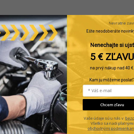
Nevratne zav
Ešte neodoberáte novink
Nenechajte si ujsť
5 € ZĽAVU
na prvý nákup nad 40 €
Kam ju môžeme poslať
+420 530 514 840
Chcem zľavu
Facebook
Heu
Vaše údaje sú u nás v
bezp
Všetko sa riadi platnými
obchodnými podmienkam