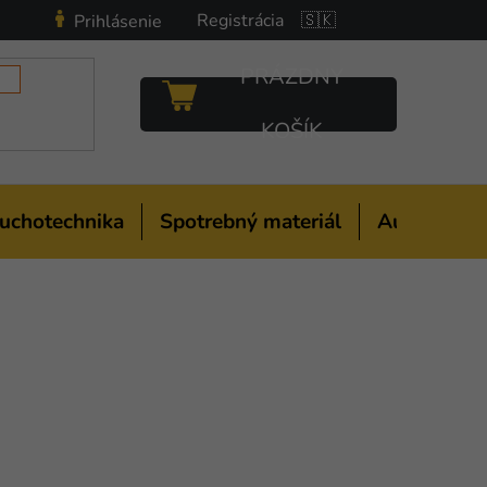
Registrácia
🇸🇰
Prihlásenie
PRÁZDNY
NÁKUPNÝ
KOŠÍK
KOŠÍK
uchotechnika
Spotrebný materiál
Auto-moto