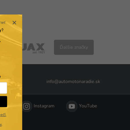
rieť
y?
Ďalšie značky
.
?
info@automotonaradie.sk
reka
Instagram
YouTube
ečí.
i
.