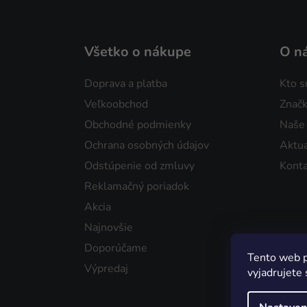
Všetko o nákupe
O n
Doprava a platba
Kto 
Veľkoobchod
Značk
Obchodné podmienky
Naše
Ochrana osobných údajov
Aktua
Odstúpenie od zmluvy
Konta
Reklamačný poriadok
Akcia
Najnovšie
Doporúčame
Tento web p
Výpredaj
vyjadrujete 