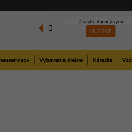
HLEDAT
neuservisov
Vybavenie dielne
Náradie
Vzd