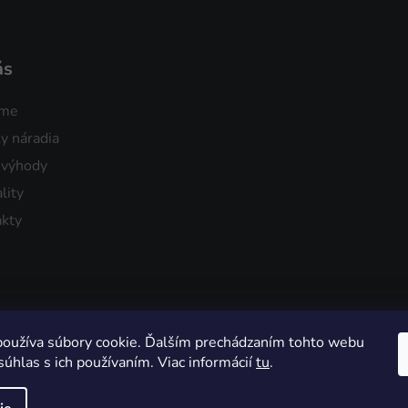
ás
sme
y náradia
 výhody
lity
kty
oužíva súbory cookie. Ďalším prechádzaním tohto webu
súhlas s ich používaním. Viac informácií
tu
.