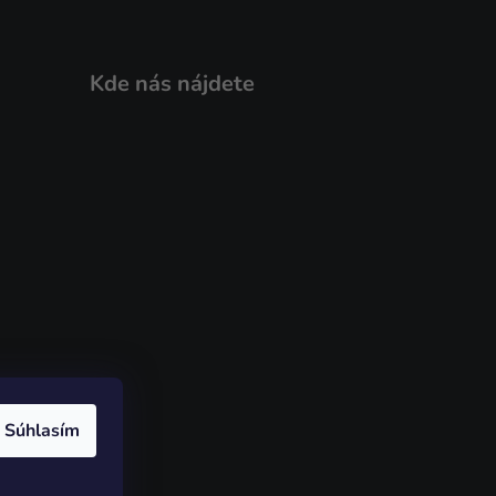
Kde nás nájdete
Súhlasím