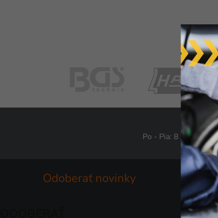
Po - Pia: 8 - 16
Odoberať novinky
ODOBERAŤ