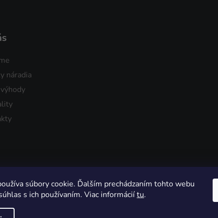
ás
sme
y náradia
 výhody
lity
kty
oužíva súbory cookie. Ďalším prechádzaním tohto webu
súhlas s ich používaním. Viac informácií
tu
.