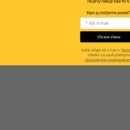
na prvý nákup nad 40 €
Kam ju môžeme poslať
Chcem zľavu
Vaše údaje sú u nás v
bezp
Všetko sa riadi platnými
obchodnými podmienkam