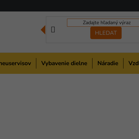
HLEDAT
neuservisov
Vybavenie dielne
Náradie
Vzd