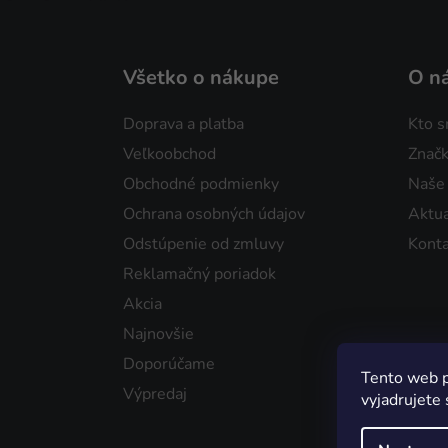
Všetko o nákupe
O n
Doprava a platba
Kto 
Veľkoobchod
Značk
Obchodné podmienky
Naše
Ochrana osobných údajov
Aktua
Odstúpenie od zmluvy
Konta
Reklamačný poriadok
Akcia
Najnovšie
Doporúčame
Tento web p
Výpredaj
vyjadrujete 