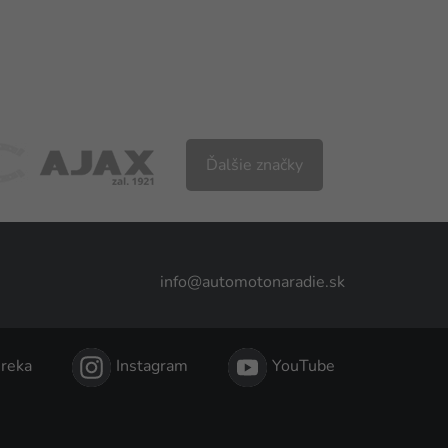
Ďalšie značky
info@automotonaradie.sk
reka
Instagram
YouTube