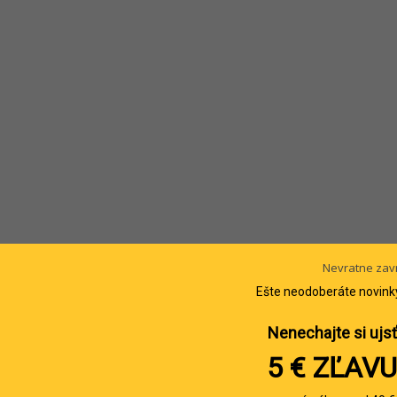
Nevratne zav
Ešte neodoberáte novink
Nenechajte si ujsť
5 € ZĽAVU