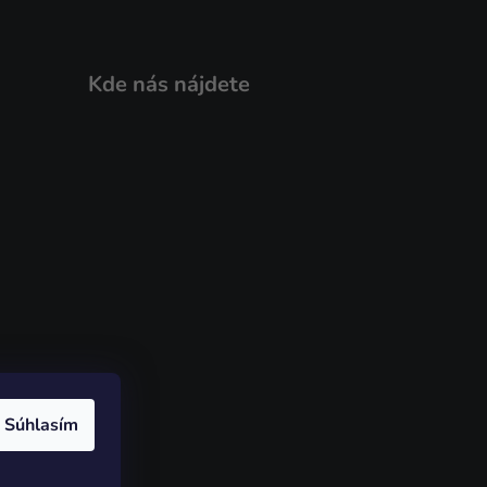
Kde nás nájdete
Súhlasím