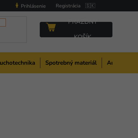
Registrácia
🇸🇰
Prihlásenie
PRÁZDNY
NÁKUPNÝ
KOŠÍK
KOŠÍK
uchotechnika
Spotrebný materiál
Auto-moto