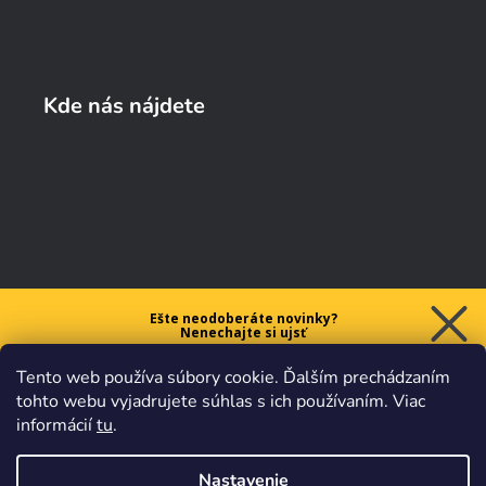
Kde nás nájdete
Ešte neodoberáte novinky?
Nenechajte si ujsť
5 € ZĽAVU
Tento web používa súbory cookie. Ďalším prechádzaním
na prvý nákup nad 40 €.
tohto webu vyjadrujete súhlas s ich používaním. Viac
informácií
tu
.
Nastavenie