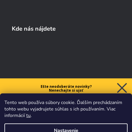
Kde nás nájdete
Ešte neodoberáte novinky?
Nenechajte si ujsť
5 € ZĽAVU
Tento web používa súbory cookie. Ďalším prechádzaním
na prvý nákup nad 40 €.
tohto webu vyjadrujete súhlas s ich používaním. Viac
informácií
tu
.
Nastavenie