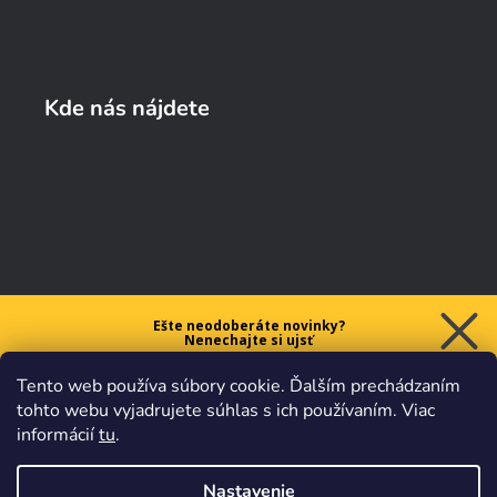
Kde nás nájdete
Ešte neodoberáte novinky?
Nenechajte si ujsť
5 € ZĽAVU
Tento web používa súbory cookie. Ďalším prechádzaním
na prvý nákup nad 40 €.
tohto webu vyjadrujete súhlas s ich používaním. Viac
informácií
tu
.
Nastavenie