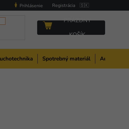
Registrácia
🇸🇰
Prihlásenie
PRÁZDNY
NÁKUPNÝ
KOŠÍK
KOŠÍK
uchotechnika
Spotrebný materiál
Auto-moto