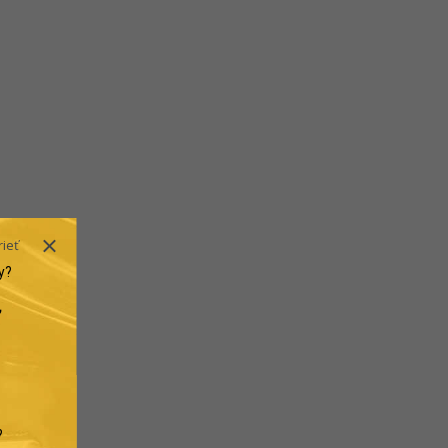
rieť
y?
.
?