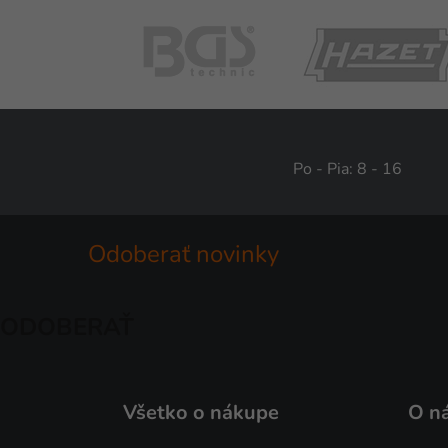
Po - Pia: 8 - 16
Odoberať novinky
ODOBERAŤ
Všetko o nákupe
O n