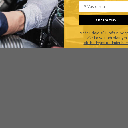
Chcem zľavu
Vaše údaje sú u nás v
bezp
Všetko sa riadi platnými
obchodnými podmienkam