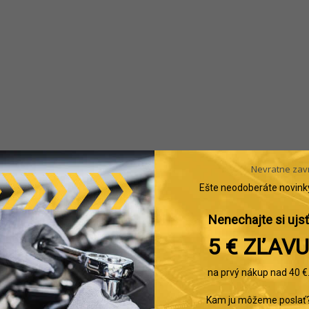
Nevratne zav
Ešte neodoberáte novink
Nenechajte si ujsť
5 € ZĽAVU
na prvý nákup nad 40 €
Kam ju môžeme poslať