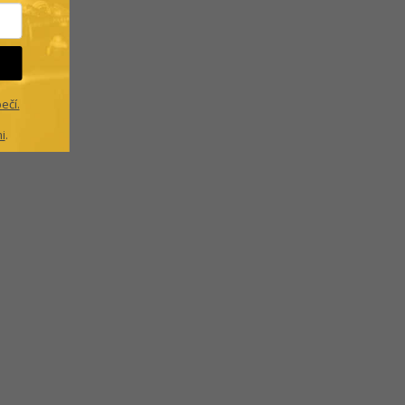
ečí.
i
.