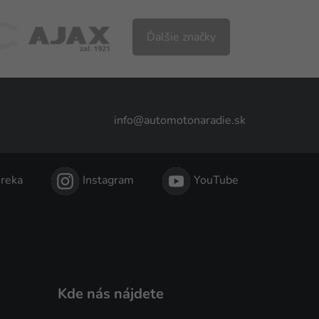
Ďalšie značky
info@automotonaradie.sk
reka
Instagram
YouTube
Kde nás nájdete