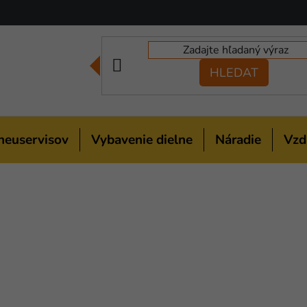
HLEDAT
neuservisov
Vybavenie dielne
Náradie
Vzd