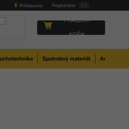
Registrácia
🇸🇰
Prihlásenie
PRÁZDNY
NÁKUPNÝ
KOŠÍK
KOŠÍK
uchotechnika
Spotrebný materiál
Auto-moto