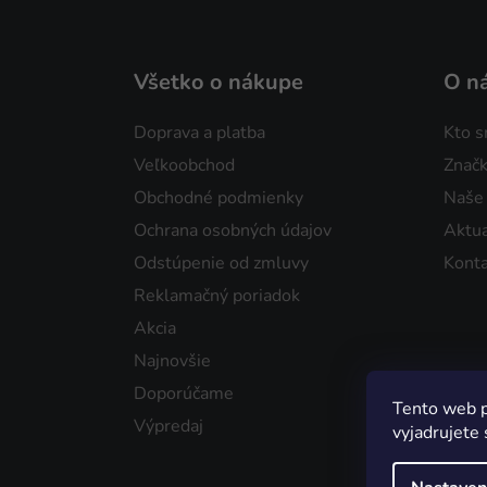
Všetko o nákupe
O n
Doprava a platba
Kto 
Veľkoobchod
Značk
Obchodné podmienky
Naše
Ochrana osobných údajov
Aktua
Odstúpenie od zmluvy
Konta
Reklamačný poriadok
Akcia
Najnovšie
Doporúčame
Tento web p
Výpredaj
vyjadrujete 