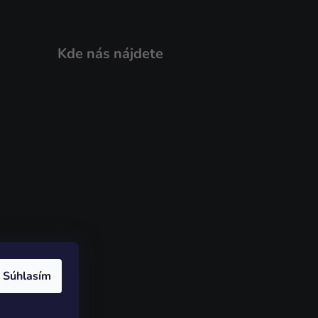
Kde nás nájdete
Súhlasím