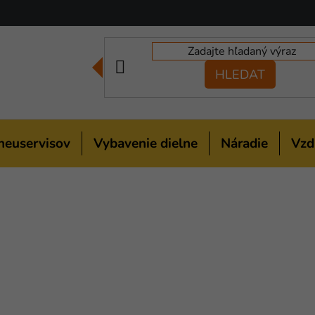
HLEDAT
neuservisov
Vybavenie dielne
Náradie
Vzd