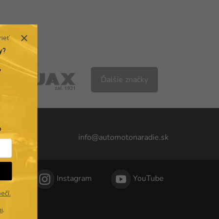
rieť
y?
Ďalšie značky
.
?
info@automotonaradie.sk
reka
Instagram
YouTube
ečí.
i
.