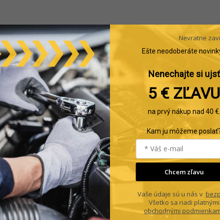
Nevratne zav
Ešte neodoberáte novink
Nenechajte si ujsť
5 € ZĽAVU
na prvý nákup nad 40 €
Kam ju môžeme poslať
+420 530 514 840
Chcem zľavu
Facebook
Heu
Vaše údaje sú u nás v
bezp
Všetko sa riadi platnými
obchodnými podmienkam