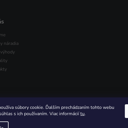
ás
sme
y náradia
 výhody
lity
kty
oužíva súbory cookie. Ďalším prechádzaním tohto webu
súhlas s ich používaním. Viac informácií
tu
.